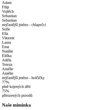
Adam
Filip
Vojtěch
Sebastian
Sebastian
nejčastější jméno - chlapečci
Sofie
Ella
Viktorie
Laura
Ema
Natálie
Eliška
Adéla
Tereza
Amélie
Amélie
nejčastější jméno - holčičky
77
%
plně kojených dětí
75
%
přirozených porodů
Naše miminka