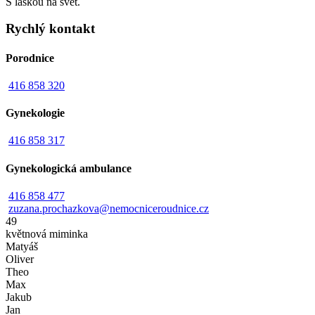
S láskou na svět.
Rychlý kontakt
Porodnice
416 858 320
Gynekologie
416 858 317
Gynekologická ambulance
416 858 477
zuzana.prochazkova@nemocniceroudnice.cz
49
květnová miminka
Matyáš
Oliver
Theo
Max
Jakub
Jan