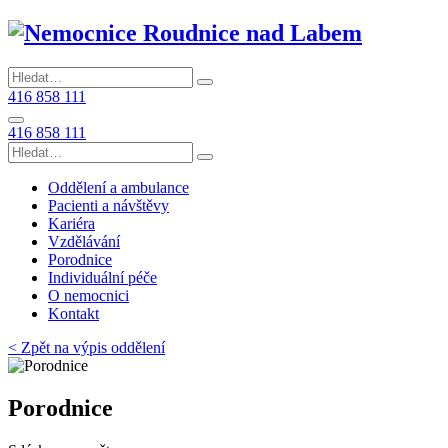
416 858 111
416 858 111
Oddělení a ambulance
Pacienti a návštěvy
Kariéra
Vzdělávání
Porodnice
Individuální péče
O nemocnici
Kontakt
< Zpět na výpis oddělení
Porodnice