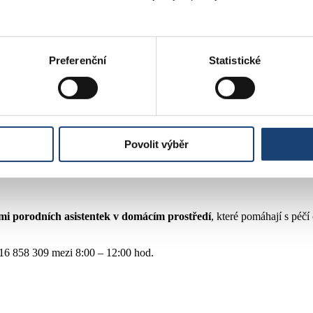
dičku podporovat během celého porodu. Bezprostřední kontakt maminky
Preferenční
Statistické
teré poskytují soukromí a pohodlí během pobytu v porodnici.
ěmi dveřmi
, což umožňuje rychlou reakci v případě potřeby operačního
že starat její doprovod.
Povolit výběr
mi porodních asistentek v domácím prostředí
, které pomáhají s péč
 416 858 309 mezi 8:00 – 12:00 hod.