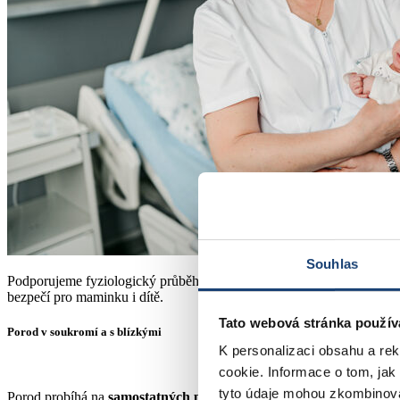
Souhlas
Podporujeme fyziologický průběh porodu a respektujeme individuální p
bezpečí pro maminku i dítě.
Tato webová stránka použív
Porod v soukromí a s blízkými
K personalizaci obsahu a re
cookie. Informace o tom, jak
tyto údaje mohou zkombinovat
Porod probíhá na
samostatných porodních pokojích
, kde může žena