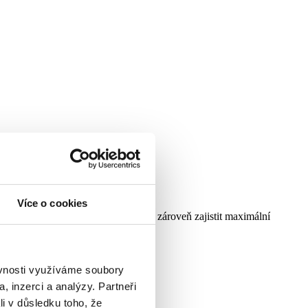
Více o cookies
pokud to zdravotní stav dovoluje, a zároveň zajistit maximální
ěvnosti využíváme soubory
, inzerci a analýzy. Partneři
li v důsledku toho, že