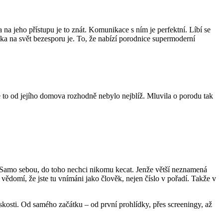
a jeho přístupu je to znát. Komunikace s ním je perfektní. Líbí se
ka na svět bezesporu je. To, že nabízí porodnice supermoderní
e to od jejího domova rozhodně nebylo nejblíž. Mluvila o porodu tak
i. Samo sebou, do toho nechci nikomu kecat. Jenže větší neznamená
vědomí, že jste tu vnímáni jako člověk, nejen číslo v pořadí. Takže v
kosti. Od samého začátku – od první prohlídky, přes screeningy, až