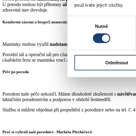
U porodu mohou být přítomny
až dvě blízké osoby
, které mohou ro
používáte jejich služby.
zdravotní stav dovoluje.
Výběr
Komfortní zázemí a bezpečí nemocnice
Nutné
souhlasu
Maminky mohou využít
nadstandardní pokoje rodinného typu
, k
Porodní sál a operační sál pro císařský řez jsou
odděleny pouze jedn
císařském řezu se maminka vrací zpět na svůj pokoj a o miminko se mů
Odmítnout
Péče po porodu
Porodem naše péče nekončí. Máme dlouholeté zkušenosti s
návštěva
laktačním poradenstvím a podporou v období šestinedělí.
Službu si můžete objednat při propuštění z porodnice nebo na tel. č.
Proč si vybrali naši porodnici - Markéta Plecháčová