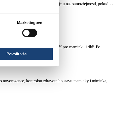
 s miminkem po porodu (bonding) je u nás samozřejmostí, pokud to
Marketingové
 řešení a zajišťuje maximální bezpečí pro maminku i dítě. Po
Povolit vše
í o novorozence, kontrolou zdravotního stavu maminky i miminka,