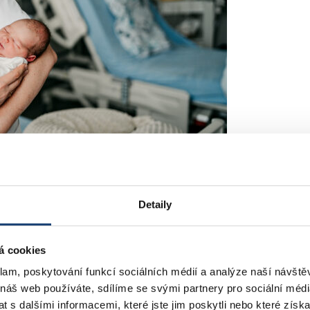
Detaily
otřeby ženy. Naším cílem je umožnit porod co nejpřirozenější cestou, 
á cookies
klam, poskytování funkcí sociálních médií a analýze naší návšt
 náš web používáte, sdílíme se svými partnery pro sociální média
 s dalšími informacemi, které jste jim poskytli nebo které získa
 strávit celý průběh porodu v klidném prostředí.