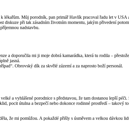
k lékařům. Můj porodník, pan primář Havlík pracoval řadu let v USA a n
ost diskuze při tak zásadním životním momentu, jakým přivedení potom
 příjemnou nadstavbu.
nze a doporučila mi ji moje dobrá kamarádka, která tu rodila – přestož
úplně jasná.
 případ“. Obrovský dík za skvělé zázemí a za naprosto boží personál.
i velké a vyhlášené porodnice s představou, že tam dostanou lepší péč
id, pocit útulna a bezpečí nebo dokonce rodinné prostředí – takový to 
věděla, že mi pomůžou. A pokaždé přišly s úsměvem a velkou dávkou lids