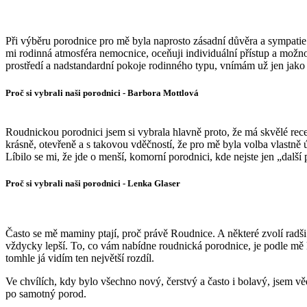
Při výběru porodnice pro mě byla naprosto zásadní důvěra a sympatie 
mi rodinná atmosféra nemocnice, oceňuji individuální přístup a možn
prostředí a nadstandardní pokoje rodinného typu, vnímám už jen jako
Proč si vybrali naši porodnici - Barbora Mottlová
Roudnickou porodnici jsem si vybrala hlavně proto, že má skvělé rece
krásně, otevřeně a s takovou vděčností, že pro mě byla volba vlastně 
Líbilo se mi, že jde o menší, komorní porodnici, kde nejste jen „další
Proč si vybrali naši porodnici - Lenka Glaser
Často se mě maminy ptají, proč právě Roudnice. A některé zvolí radš
vždycky lepší. To, co vám nabídne roudnická porodnice, je podle mě kl
tomhle já vidím ten největší rozdíl.
Ve chvílích, kdy bylo všechno nový, čerstvý a často i bolavý, jsem 
po samotný porod.