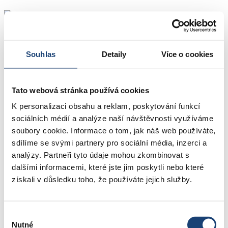
416 858 111
Souhlas
Detaily
Více o cookies
416 858 111
Tato webová stránka používá cookies
Oddělení a ambulance
Pacienti a návštěvy
K personalizaci obsahu a reklam, poskytování funkcí
Kariéra
sociálních médií a analýze naší návštěvnosti využíváme
Vzdělávání
soubory cookie. Informace o tom, jak náš web používáte,
Porodnice
Individuální péče
sdílíme se svými partnery pro sociální média, inzerci a
O nemocnici
analýzy. Partneři tyto údaje mohou zkombinovat s
Kontakt
dalšími informacemi, které jste jim poskytli nebo které
Partneři
získali v důsledku toho, že používáte jejich služby.
Výběr
Nutné
souhlasu