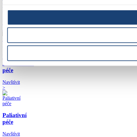
péče
(LDN)
Navštívit
>
Následná
rehabilitační
péče
Navštívit
>
Paliativní
péče
Navštívit