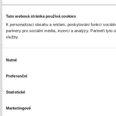
Následná
Tato webová stránka používá cookies
rehabilitační
K personalizaci obsahu a reklam, poskytování funkcí sociál
péče
partnery pro sociální média, inzerci a analýzy. Partneři tyto
služby.
Navštívit
>
Výběr
Nutné
souhlasu
Paliativní
péče
Preferenční
Navštívit
>
Statistické
Marketingové
Následná