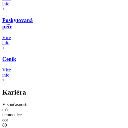
info
>
Poskytovaná
péče
Více
info
>
Ceník
Více
info
>
Kariéra
V současnosti
má
nemocnice
cca
80