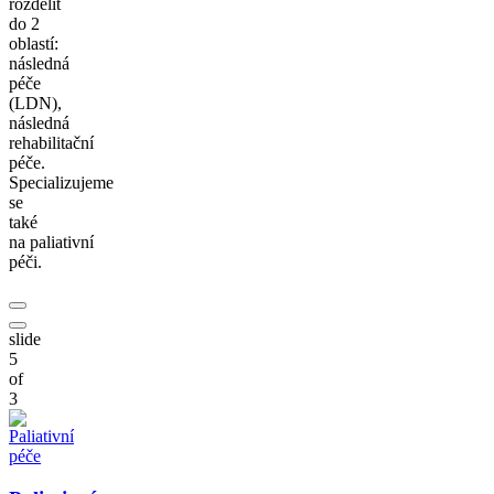
rozdělit
do 2
oblastí:
následná
péče
(LDN),
následná
rehabilitační
péče.
Specializujeme
se
také
na paliativní
péči.
slide
5
of
3