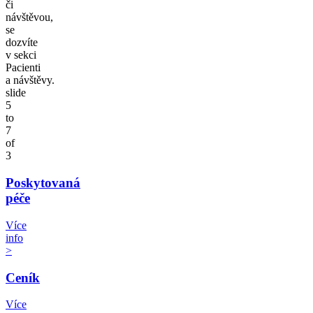
či
návštěvou,
se
dozvíte
v sekci
Pacienti
a návštěvy.
slide
5
to
7
of
3
Poskytovaná
péče
Více
info
>
Ceník
Více