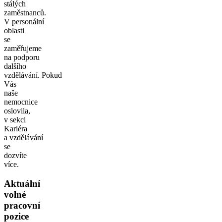
stálých
zaměstnanců.
V personální
oblasti
se
zaměřujeme
na podporu
dalšího
vzdělávání. Pokud
Vás
naše
nemocnice
oslovila,
v sekci
Kariéra
a vzdělávání
se
dozvíte
více.
Aktuální
volné
pracovní
pozice