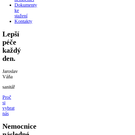
Dokumenty
ke
stažení
Kontakty
Lepší
péče
každý
den.
Jaroslav
Váňa
sanitář
Proč
si
vybrat
nás
Nemocnice
následné