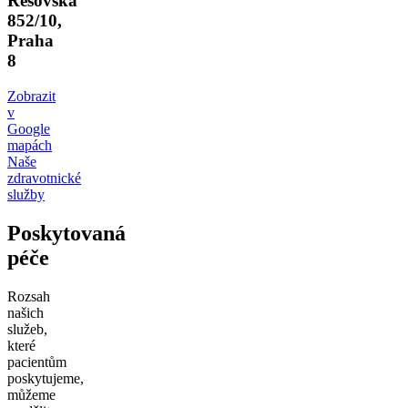
Řešovská
852/10,
Praha
8
Zobrazit
v
Google
mapách
Naše
zdravotnické
služby
Poskytovaná
péče
Rozsah
našich
služeb,
které
pacientům
poskytujeme,
můžeme