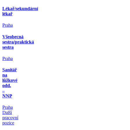
Lékař/sekundární
lékař
Praha
Všeobecná
sestra/praktická
sestra
Praha
Sanitář
na
lůžkové
odd.
–
NNP
Praha
Další
pracovní
pozice