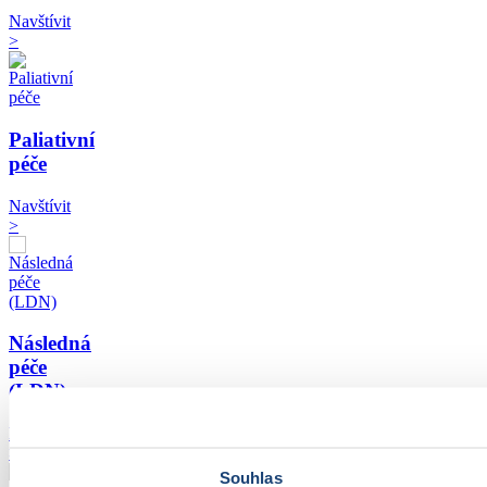
Navštívit
>
Paliativní
péče
Navštívit
>
Následná
péče
(LDN)
Navštívit
>
Souhlas