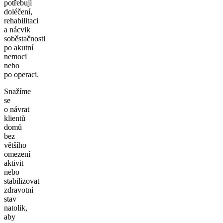
potřebují
doléčení,
rehabilitaci
a nácvik
soběstačnosti
po akutní
nemoci
nebo
po operaci.
Snažíme
se
o návrat
klientů
domů
bez
většího
omezení
aktivit
nebo
stabilizovat
zdravotní
stav
natolik,
aby