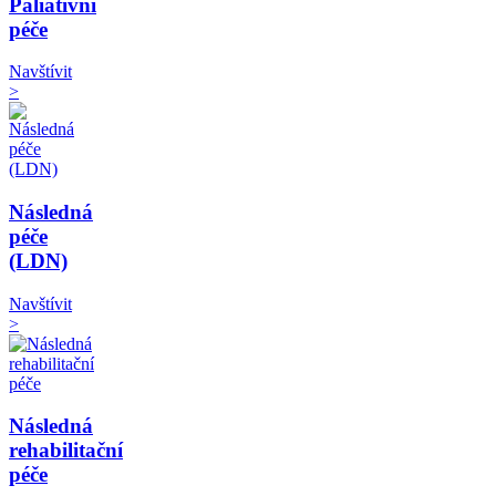
Paliativní
péče
Navštívit
>
Následná
péče
(LDN)
Navštívit
>
Následná
rehabilitační
péče