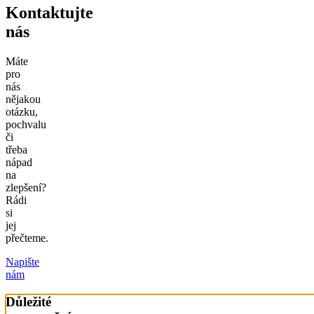
Kontaktujte
nás
Máte
pro
nás
nějakou
otázku,
pochvalu
či
třeba
nápad
na
zlepšení?
Rádi
si
jej
přečteme.
Napište
nám
Důležité