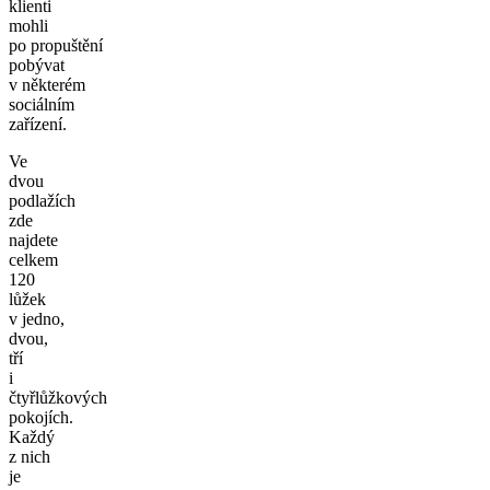
klienti
mohli
po propuštění
pobývat
v některém
sociálním
zařízení.
Ve
dvou
podlažích
zde
najdete
celkem
120
lůžek
v jedno,
dvou,
tří
i
čtyřlůžkových
pokojích.
Každý
z nich
je