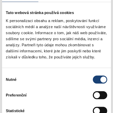
So, Ne, sv
10:00 - 12:00
Tato webová stránka používá cookies
14:00 - 18:00
K personalizaci obsahu a reklam, poskytování funkcí
Součásti oddělení
sociálních médií a analýze naší návštěvnosti využíváme
Gynekologická ambulance - Štětí
soubory cookie. Informace o tom, jak náš web používáte,
Gynekologická ambulance - poliklinika
sdílíme se svými partnery pro sociální média, inzerci a
analýzy. Partneři tyto údaje mohou zkombinovat s
Popis oddělení
dalšími informacemi, které jste jim poskytli nebo které
Oddělení zajišťuje komplexní
gynekologicko – porodnickou péči
.
získali v důsledku toho, že používáte jejich služby.
Zaměřuje se na kompletní operační péči a moderní metody vedení
porodu.
Provozuje gynekologicko – porodnickou ambulanci včetně
Výběr
pohotovostní služby, indikační ambulanci a urogynekologickou
Nutné
ambulanci. Provádí ultrazvuková vyšetření na zjištění vrozených
souhlasu
vývojových vad.
Zajišťujeme diagnostickou a terapeutickou péči, konzervativní a
Preferenční
operační léčbu gynekologických onemocnění – velké operační
výkony, laparoskopie, operace pro neudržení moče, hysteroskopie
atd. Důraz klademe na minimálně invazivní přístupy. Novinkou jsou
Statistické
výkony v oblasti kosmetické gynekologie.