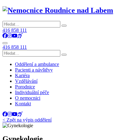
416 858 111
Facebook
Instagram
YouTube
416 858 111
Oddělení a ambulance
Pacienti a návštěvy
Kariéra
Vzdělávání
Porodnice
Individuální péče
O nemocnici
Kontakt
Facebook
Instagram
YouTube
< Zpět na výpis oddělení
Gynekologie