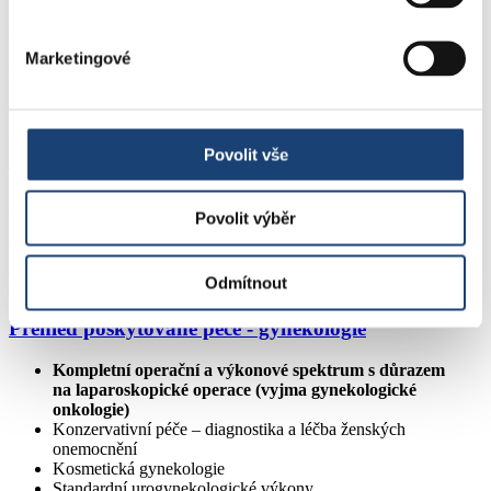
Personální obsazení
Marketingové
MUDr. Mária Tkáčová Procházková, PhD.
MPH
primářka
Povolit vše
Poslat e-mail >
Zuzana Procházková
Povolit výběr
vrchní sestra
+420 778 444 352
Odmítnout
Poslat e-mail >
Přehled poskytované péče - gynekologie
Kompletní operační a výkonové spektrum s důrazem
na laparoskopické operace (vyjma gynekologické
onkologie)
Konzervativní péče – diagnostika a léčba ženských
onemocnění
Kosmetická gynekologie
Standardní urogynekologické výkony