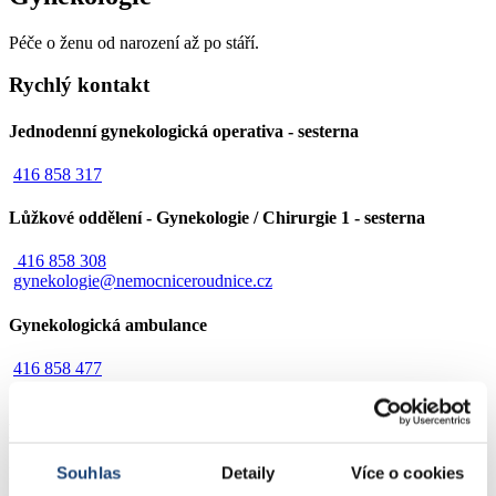
Péče o ženu od narození až po stáří.
Rychlý kontakt
Jednodenní gynekologická operativa - sesterna
416 858 317
Lůžkové oddělení - Gynekologie / Chirurgie 1 - sesterna
416 858 308
gynekologie@nemocniceroudnice.cz
Gynekologická ambulance
416 858 477
gynamb@nemocniceroudnice.cz
Návštěvní hodiny
Souhlas
Detaily
Více o cookies
Po - Pá
14:00 -18:00