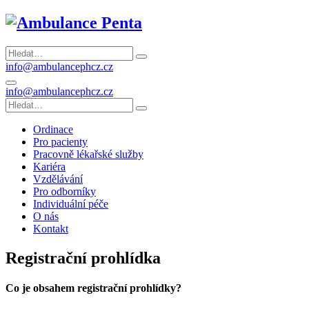
info@ambulancephcz.cz
info@ambulancephcz.cz
Ordinace
Pro pacienty
Pracovně lékařské služby
Kariéra
Vzdělávání
Pro odborníky
Individuální péče
O nás
Kontakt
Registrační prohlídka
Co je obsahem registrační prohlídky?