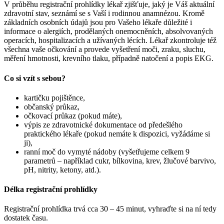
V průběhu registrační prohlídky lékař zjišťuje, jaký je Váš aktuální
zdravotní stav, seznámí se s Vaší i rodinnou anamnézou. Kromě
základních osobních údajů jsou pro Vašeho lékaře důležité i
informace o alergiích, prodělaných onemocněních, absolvovaných
operacích, hospitalizacích a užívaných lécích. Lékař zkontroluje též
všechna vaše očkování a provede vyšetření moči, zraku, sluchu,
měření hmotnosti, krevního tlaku, případně natočení a popis EKG.
Co si vzít s sebou?
kartičku pojištěnce,
občanský průkaz,
očkovací průkaz (pokud máte),
výpis ze zdravotnické dokumentace od předešlého
praktického lékaře (pokud nemáte k dispozici, vyžádáme si
ji),
ranní moč do vymyté nádoby (vyšetřujeme celkem 9
parametrů – například cukr, bílkovina, krev, žlučové barvivo,
pH, nitrity, ketony, atd.).
Délka registrační prohlídky
Registrační prohlídka trvá cca 30 – 45 minut, vyhraďte si na ní tedy
dostatek času.