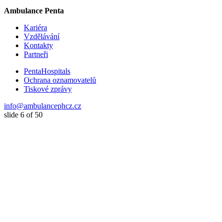
Ambulance Penta
Kariéra
Vzdělávání
Kontakty
Partneři
PentaHospitals
Ochrana oznamovatelů
Tiskové zprávy
info@ambulancephcz.cz
slide
6
of 50