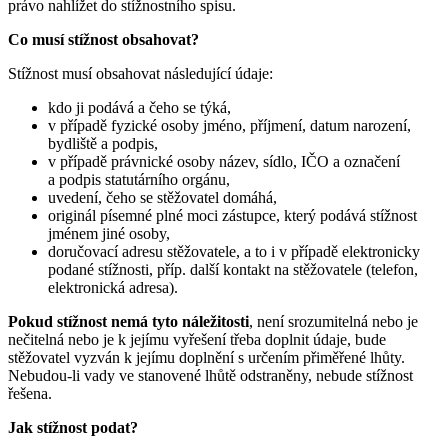
právo nahlížet do stížnostního spisu.
Co musí stížnost obsahovat?
Stížnost musí obsahovat následující údaje:
kdo ji podává a čeho se týká,
v případě fyzické osoby jméno, příjmení, datum narození,
bydliště a podpis,
v případě právnické osoby název, sídlo, IČO a označení
a podpis statutárního orgánu,
uvedení, čeho se stěžovatel domáhá,
originál písemné plné moci zástupce, který podává stížnost
jménem jiné osoby,
doručovací adresu stěžovatele, a to i v případě elektronicky
podané stížnosti, příp. další kontakt na stěžovatele (telefon,
elektronická adresa).
Pokud stížnost nemá tyto náležitosti
, není srozumitelná nebo je
nečitelná nebo je k jejímu vyřešení třeba doplnit údaje, bude
stěžovatel vyzván k jejímu doplnění s určením přiměřené lhůty.
Nebudou-li vady ve stanovené lhůtě odstraněny, nebude stížnost
řešena.
Jak stížnost podat?