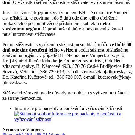
dnů
. O výsledku šetření stížnosti je stěžovatel vyrozuměn písemně.
Jde-li o stížnost, k jejímuž vyřízení není BH – Nemocnice Vimperk
a.s. příslušná, je povinna ji do 5 dnů ode dne jejího obdržení
prokazatelně postoupit věcně příslušnému subjektu
nebo
správnímu orgánu
. O prodloužení lhůty a postoupení stížnosti
musí informovat stěžovatele.
Pokud stěžovatel s vyřízením stížnosti nesouhlasí, může
ve lhůtě 60
dnů ode dne doručení jejího vyřízení
podat stížnost příslušnému
správnímu orgánu, v případě BH-Nemocnice Vimperk a. s. je to
Krajský úřad Jihočeského kraje, Odbor zdravotnictví, Oddělení
zdravotní správy, B. Němcové 49/3, 370 76 České Budějovice Edita
Sovová, MSc.: tel.: 386 720 613, e-mail: sovova@kraj-jihocesky.cz,
Bc. Kateřina Kučerová: tel.: 386 720 607, e-mail: kucerovak@kraj-
jihocesky.cz.
Stěžovatel zároveň uvede důvody nesouhlasu s vyřízením stížnosti
ze strany nemocnice.
Informace pro pacienty o podávání a vyřizování stížností
Nemocnice Vimperk
Pivovarská 158, 385 01 Vimperk