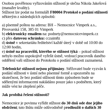
Osobou pověřenou vyřizováním stížností je slečna Nikola Jakešová
(manažer kvality).
Stížnost lze podat na formuláři
F80004 Protokol o podání stížnosti
některým z následujících způsobů:
a) písemně poštou na adresu: BH – Nemocnice Vimperk a.s.,
Pivovarská 158, 385 01 Vimperk
b)
elektronicky emailem
na: podnety@nemocnicevimperk.cz
c) přes
datovou schránku:
cczaim8z
d)
ústně
v sekretariátu ředitelství každé úterý v době od 10:00 do
12:00 hodin,
e)
ústně
na pracovišti, kterého se stížnost týká
– pokud stížnost
nebylo možno uspokojivě vyřešit ústně, vedoucí pracovník daného
oddělení vaši stížnost do Protokolu o podání stížnosti zaznamená.
Telefonické stížnosti nejsou přijímány
. Stěžovatel bude vyzván k
podání stížnosti v ústní nebo písemné formě a upozorněn na
skutečnost, že bez podání stížnosti tímto způsobem bude se
sdělenými informacemi nakládáno pouze jako s podnětem, který
může vést ke zlepšení péče.
Jak probíhá řešení stížností?
Nemocnice je povinna vyřídit stížnost
do 30 dnů ode dne jejího
obdržení
; tuto lhůtu může odůvodněně p
rodloužit o dalších 30