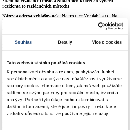
řízení na rezidenční místo a základních kritériích výběru
rezidenta (o rezidenčních místech)
Název a adresa vyhlašovatele
: Nemocnice Vrchlabí, s.r.o. Na
Florenci 2116/15, Nové Město, 110 00 Praha 1 IČO: 648 27 232
Rezidenční místo v oborech
:
▪ Perioperační péče – všeobecná sestra (1 místo)
Souhlas
Detaily
Více o cookies
Do výběrového řízení se mohou přihlásit
: Absolventi-tky střední
zdravotnické školy, vyšší odborné školy zdravotnické, bakalářského
nebo magisterského studia v příslušném oboru (všeobecná sestra)
nebo uvedení zdravotničtí pracovníci, kteří již zahájili specializační
Tato webová stránka používá cookies
studium v daném oboru.
K personalizaci obsahu a reklam, poskytování funkcí
Lhůta pro podání přihlášek
: do 16.7.2025 včetně, přihlášky
sociálních médií a analýze naší návštěvnosti využíváme
doručené po tomto datu nebudou zařazeny do výběrového řízení.
soubory cookie. Informace o tom, jak náš web používáte,
Místo pro podání přihlášek
: Nemocnice Vrchlabí, s.r.o. Na
sdílíme se svými partnery pro sociální média, inzerci a
Florenci 2116/15, Nové Město, 110 00 Praha 1.
analýzy. Partneři tyto údaje mohou zkombinovat s
dalšími informacemi, které jste jim poskytli nebo které
Obálku označte:
Výběrové řízení: Rezidenční místa nelékaři 2025
získali v důsledku toho, že používáte jejich služby.
Doklady nutné k účasti ve výběrovém řízení:
▪ přihláška,
▪ osobní dotazník,