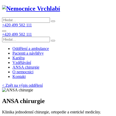
+420 499 502 111
+420 499 502 111
Oddělení a ambulance
Pacienti a návštěvy
Kariéra
Vzdělávání
ANSA chirurgie
O nemocnici
Kontakt
< Zpět na výpis oddělení
ANSA chirurgie
Klinika jednodenní chirurgie, ortopedie a estetické medicíny.