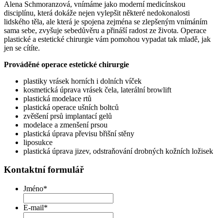
Alena Schmoranzová, vnímáme jako moderní medicínskou
disciplínu, která dokáže nejen vylepšit některé nedokonalosti
lidského těla, ale která je spojena zejména se zlepšeným vnímáním
sama sebe, zvyšuje sebedůvěru a přináší radost ze života. Operace
plastické a estetické chirurgie vám pomohou vypadat tak mladě, jak
jen se cítíte.
Prováděné operace estetické chirurgie
plastiky vrásek horních i dolních víček
kosmetická úprava vrásek čela, laterální browlift
plastická modelace rtů
plastická operace ušních boltců
zvětšení prsů implantací gelů
modelace a zmenšení prsou
plastická úprava převisu břišní stěny
liposukce
plastická úprava jizev, odstraňování drobných kožních ložisek
Kontaktní formulář
Jméno
*
E-mail
*