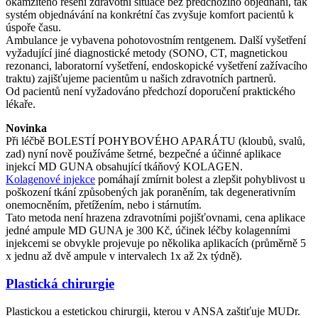
okamžitého řešení zdravotní situace bez předchozího objednání, tak
systém objednávání na konkrétní čas zvyšuje komfort pacientů k
úspoře času.
Ambulance je vybavena pohotovostním rentgenem. Další vyšetření
vyžadující jiné diagnostické metody (SONO, CT, magnetickou
rezonanci, laboratorní vyšetření, endoskopické vyšetření zažívacího
traktu) zajišťujeme pacientům u našich zdravotních partnerů.
Od pacientů není vyžadováno předchozí doporučení praktického
lékaře.
Novinka
Při léčbě BOLESTÍ POHYBOVÉHO APARÁTU (kloubů, svalů,
zad) nyní nově používáme šetrné, bezpečné a účinné aplikace
injekcí MD GUNA obsahující tkáňový KOLAGEN.
Kolagenové injekce
pomáhají zmírnit bolest a zlepšit pohyblivost u
poškození tkání způsobených jak poraněním, tak degenerativním
onemocněním, přetížením, nebo i stárnutím.
Tato metoda není hrazena zdravotními pojišťovnami, cena aplikace
jedné ampule MD GUNA je 300 Kč, účinek léčby kolagenními
injekcemi se obvykle projevuje po několika aplikacích (průměrně 5
x jednu až dvě ampule v intervalech 1x až 2x týdně).
Plastická chirurgie
Plastickou a estetickou chirurgii, kterou v ANSA zaštiťuje MUDr.