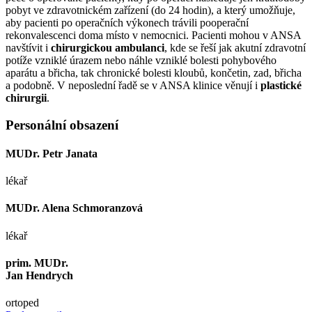
pobyt ve zdravotnickém zařízení (do 24 hodin), a který umožňuje,
aby pacienti po operačních výkonech trávili pooperační
rekonvalescenci doma místo v nemocnici. Pacienti mohou v ANSA
navštívit i
chirurgickou ambulanci
, kde se řeší jak akutní zdravotní
potíže vzniklé úrazem nebo náhle vzniklé bolesti pohybového
aparátu a břicha, tak chronické bolesti kloubů, končetin, zad, břicha
a podobně. V neposlední řadě se v ANSA klinice věnují i
plastické
chirurgii
.
Personální obsazení
MUDr. Petr Janata
lékař
MUDr. Alena Schmoranzová
lékař
prim. MUDr.
Jan Hendrych
ortoped