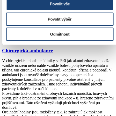
Povolit vše
operace varixů (křečových žil) různými metodami (klasická
operace, CHIVA)
operace tříselných a břišních kýl (klasickými metodami i s
Povolit výběr
použitím tkáňové síťky)
operace onemocnění ženského prsu
operace některých kožních a podkožních nádorů a uzlin apod.
Odmítnout
operace „syndromu karpálního kanálu (tunelu)“ ,
Dupuytrainovy kotraktury, lupavých prstů apod.
Chirurgická ambulance
V chirurgické ambulanci kliniky se řeší jak akutní zdravotní potíže
vzniklé úrazem nebo náhle vzniklé bolesti pohybového aparátu a
břicha, tak chronické bolesti kloubů, končetin, břicha a podobně. V
ambulanci jsou rovněž doléčovány stavy po operacích a
poskytujeme konsultace pro pacienty prvotně ošetřené v jiných
zdravotnických zařízeních. Jsme schopni individuálně převzít
pacienty k doléčení v naší klinice.
Provádíme také odstranění drobných kožních nárůstků, tmavých
skvrn, pih a bradavic ze zdravotní indikace – tj. hrazeno zdravotními
pojišťovnami. Tato ošetření vyžadují předchozí vyšetření po
domluvě.
Ordinační hodiny jsou rozloženy tak, že zahrnují jak možnost