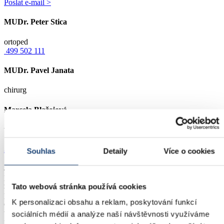
Poslat e-mail >
MUDr. Peter Stica
ortoped
499 502 111
MUDr. Pavel Janata
chirurg
Marcela Blažejová
vrchní sestra
Jednodenní ortopedie
Souhlas
Detaily
Více o cookies
Jednodenní ortopedie je způsob organizace péče o operované
pacienty, kdy po operaci následuje jen krátkodobý pobyt ve
zdravotnickém zařízení (do 24 hodin), a jinak umožňuje, aby
Tato webová stránka používá cookies
pacienti po operačních výkonech trávili pooperační rekonvalescenci
K personalizaci obsahu a reklam, poskytování funkcí
doma místo v nemocnici. Je tím mimo jiné významně snížené riziko
tzv. nemocniční nákazy a bývá příjemnější a aktivnější
sociálních médií a analýze naší návštěvnosti využíváme
rekonvalescence vedoucí k brzkému uzdravení.