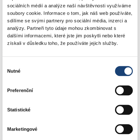
sociálních médií a analýze naší návštěvnosti využíváme
Personální obsazení
soubory cookie. Informace o tom, jak náš web používáte,
sdílíme se svými partnery pro sociální média, inzerci a
Leona Schenková, DiS.
analýzy. Partneři tyto údaje mohou zkombinovat s
Zdravotně sociální pracovnice
dalšími informacemi, které jste jim poskytli nebo které
353 364 198
získali v důsledku toho, že používáte jejich služby.
Poslat e-mail >
Nemocnice Ostrov
U Nemocnice 1161, 363 01 Ostrov
Výběr
Kariéra
Nutné
souhlasu
Vzdělávání
Kontakty
Partneři
Projekty
Preferenční
PentaHospitals
Ochrana oznamovatelů
Statistické
Tiskové zprávy
353 364 111
info@nemocniceostrov.cz
Marketingové