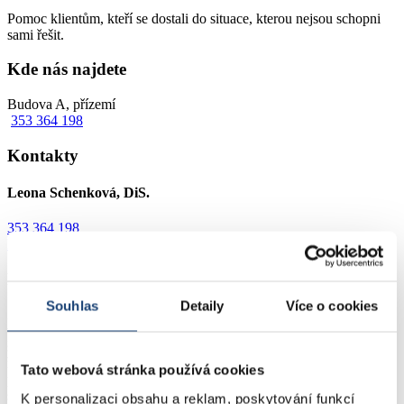
Pomoc klientům, kteří se dostali do situace, kterou nejsou schopni
sami řešit.
Kde nás najdete
Budova A, přízemí
353 364 198
Kontakty
Leona Schenková, DiS.
353 364 198
leona.schenkova@nemocniceostrov.cz
Popis oddělení
Souhlas
Detaily
Více o cookies
Zdravotně sociální pracovnice poskytuje pomoc klientům všech
věkových kategorií, kteří se pro nepříznivý zdravotní stav nebo
špatné sociální zázemí dostali do situace, kterou nejsou schopni sami
řešit. Cílem této služby je umožnit klientům návrat do jejich
Tato webová stránka používá cookies
přirozeného prostředí, poskytnout potřebné informace o poskytování
sociálních služeb a podle možností konkrétní pomoc.
K personalizaci obsahu a reklam, poskytování funkcí