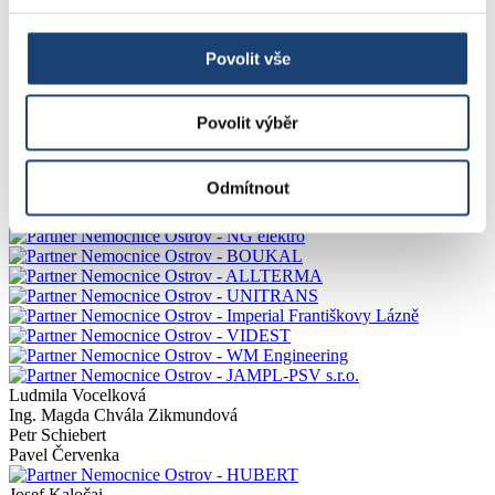
Povolit vše
Povolit výběr
Odmítnout
Ludmila Vocelková
Ing. Magda Chvála Zikmundová
Petr Schiebert
Pavel Červenka
Josef Kaločai