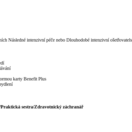
eních Následné intenzivní péče nebo Dlouhodobé intenzivní ošetřovatel
edí
lávání
ormou karty Benefit Plus
bydlení
/Praktická sestra/Zdravotnický záchranář