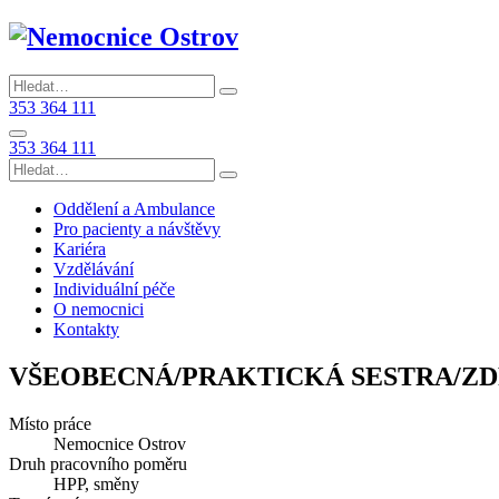
353 364 111
353 364 111
Oddělení a Ambulance
Pro pacienty a návštěvy
Kariéra
Vzdělávání
Individuální péče
O nemocnici
Kontakty
VŠEOBECNÁ/PRAKTICKÁ SESTRA/ZDRA
Místo práce
Nemocnice Ostrov
Druh pracovního poměru
HPP, směny