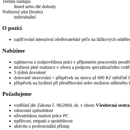
Termín nástupu
ihned nebo dle dohody
Nabízený plat (brutto)
individuální
O pozici
zajišťování intenzivní ošetřovatelské péče na lůžkových odděl
Nabízíme
zajímavou a zodpovědnou práci v příjemném pracovním prostř
možnost plné realizace v oboru a podporu specializačního vzdě
5 týdnů dovolené
dotované stravování + příspěvek na stravu až 600 Kč měsíčně f
příspěvek na bydlení při přestěhování nebo možnost sdíleného 
Požadujeme
vzdělání dle Zákona č. 96/2004, sb. v oboru
Všeobecná sestra
zdravotní způsobilost
uživatelskou znalost práce PC
trpělivost, empatii a spolehlivost
aktivitu a profesionální přístup