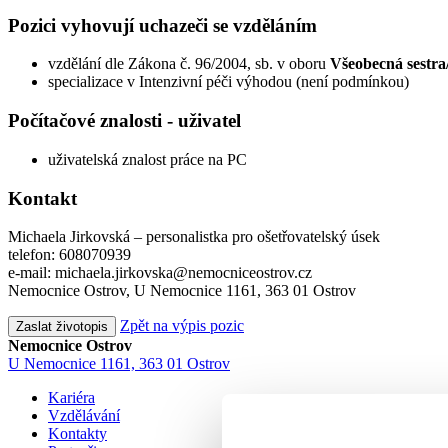
Pozici vyhovují uchazeči se vzděláním
vzdělání dle Zákona č. 96/2004, sb. v oboru
Všeobecná sestra
specializace v Intenzivní péči výhodou (není podmínkou)
Počítačové znalosti - uživatel
uživatelská znalost práce na PC
Kontakt
Michaela Jirkovská – personalistka pro ošetřovatelský úsek
telefon: 608070939
e-mail: michaela.jirkovska@nemocniceostrov.cz
Nemocnice Ostrov, U Nemocnice 1161, 363 01 Ostrov
Zpět na výpis pozic
Zaslat životopis
Nemocnice Ostrov
U Nemocnice 1161, 363 01 Ostrov
Kariéra
Vzdělávání
Kontakty