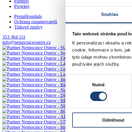
Partneři
Projekty
Souhlas
PentaHospitals
Ochrana oznamovatelů
Tiskové zprávy
Tato webová stránka použív
353 364 111
info@nemocniceostrov.cz
K personalizaci obsahu a re
cookie. Informace o tom, jak
tyto údaje mohou zkombinovat
používáte jejich služby.
Výběr
Nutné
souhlasu
Odmítnout