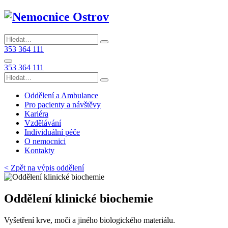
353 364 111
353 364 111
Oddělení a Ambulance
Pro pacienty a návštěvy
Kariéra
Vzdělávání
Individuální péče
O nemocnici
Kontakty
< Zpět na výpis oddělení
Oddělení klinické biochemie
Vyšetření krve, moči a jiného biologického materiálu.