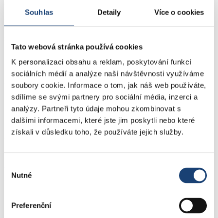
a laborantky registrované v národním registru zdravotnických
pracovníků. Tato registrace je zavazuje k neustálému odbornému
Souhlas
Detaily
Více o cookies
vzdělávání a rozvíjení svých znalostí a opravňuje k samostatné práci
bez odborného dohledu. Neustálým zvyšováním kvalifikace všech
zaměstnanců plníme zákonná ustanovení a zároveň vytváříme
Tato webová stránka používá cookies
podmínky pro zvyšování kvality našich služeb.
K personalizaci obsahu a reklam, poskytování funkcí
Veškeré činnosti provádíme v souladu s platnými zákony a dle
požadavků a nařízení příslušných orgánů. Využíváme a
sociálních médií a analýze naší návštěvnosti využíváme
respektujeme doporučení odborných společností.
soubory cookie. Informace o tom, jak náš web používáte,
sdílíme se svými partnery pro sociální média, inzerci a
analýzy. Partneři tyto údaje mohou zkombinovat s
Personální obsazení
dalšími informacemi, které jste jim poskytli nebo které
získali v důsledku toho, že používáte jejich služby.
Jana Vízková
731 513 861
Poslat e-mail >
Výběr
Nutné
souhlasu
Laboratorní příručka
Laboratorní příručka
Preferenční