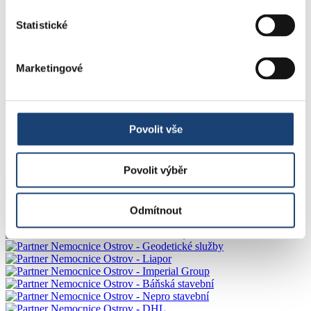
Nemocnice Ostrov
U Nemocnice 1161, 363 01 Ostrov
Statistické
Kariéra
Vzdělávání
Kontakty
Marketingové
Partneři
Projekty
PentaHospitals
Ochrana oznamovatelů
Povolit vše
Tiskové zprávy
353 364 111
Povolit výběr
info@nemocniceostrov.cz
Odmítnout