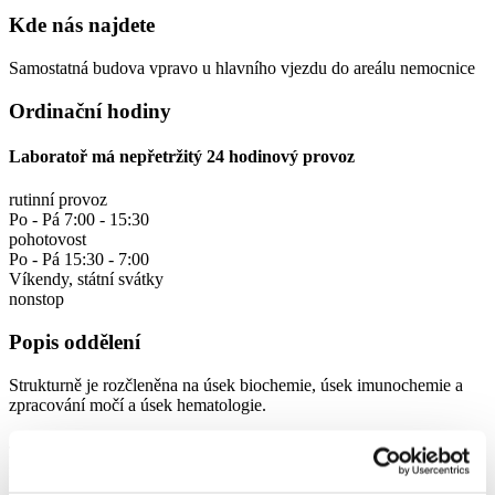
Kde nás najdete
Samostatná budova vpravo u hlavního vjezdu do areálu nemocnice
Ordinační hodiny
Laboratoř má nepřetržitý 24 hodinový provoz
rutinní provoz
Po - Pá 7:00 - 15:30
pohotovost
Po - Pá 15:30 - 7:00
Víkendy, státní svátky
nonstop
Popis oddělení
Strukturně je rozčleněna na úsek biochemie, úsek imunochemie a
zpracování močí a úsek hematologie.
Jako garant přes klinickou biochemii působí v OKB Ostrov Ing.
Mariana Nusová.
Dále v laboratoři pracují 2 laborantky s atestací z klinické biochemie