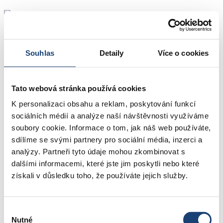
info@nnpostrava.cz
Souhlas
Detaily
Více o cookies
info@nnpostrava.cz
Centrum následné péče Ostrava
Tato webová stránka používá cookies
Elzy Trioletové 6247/2, Ostrava – Poruba
K personalizaci obsahu a reklam, poskytování funkcí
Kontakty
sociálních médií a analýze naší návštěvnosti využíváme
soubory cookie. Informace o tom, jak náš web používáte,
PentaHospitals
Ochrana oznamovatelů
sdílíme se svými partnery pro sociální média, inzerci a
analýzy. Partneři tyto údaje mohou zkombinovat s
info@nnpostrava.cz
dalšími informacemi, které jste jim poskytli nebo které
získali v důsledku toho, že používáte jejich služby.
Výběr
Nutné
souhlasu